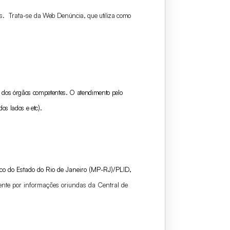
s. Trata-se
da Web Denúncia, que utiliza como
es dos órgãos competentes. O atendimento pelo
os lados e etc).
co do Estado do Rio de Janeiro (MP-RJ)/PLID,
tente por informações oriundas da Central de