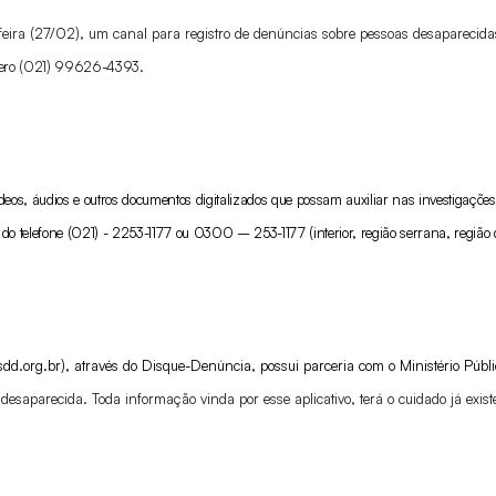
feira (27/02), um canal para registro de denúncias sobre pessoas desaparecida
mero (021) 99626-4393.
vídeos, áudios e outros documentos digitalizados que possam auxiliar nas investigaçõ
o telefone (021) - 2253-1177 ou 0300 – 253-1177 (interior, região serrana, região d
d.org.br), através do Disque-Denúncia, possui parceria com o Ministério Públi
desaparecida. Toda informação vinda por esse aplicativo, terá o cuidado já exis